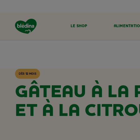
LE SHOP
ALIMENTATIO
ACCUEIL
RECETTES BLÉDINA
DÈS 12 MOIS
GÂTEAU À LA
ET À LA CITRO