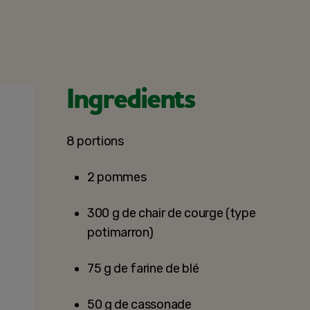
Ingredients
8 portions
2 pommes
300 g de chair de courge (type
potimarron)
75 g de farine de blé
50 g de cassonade