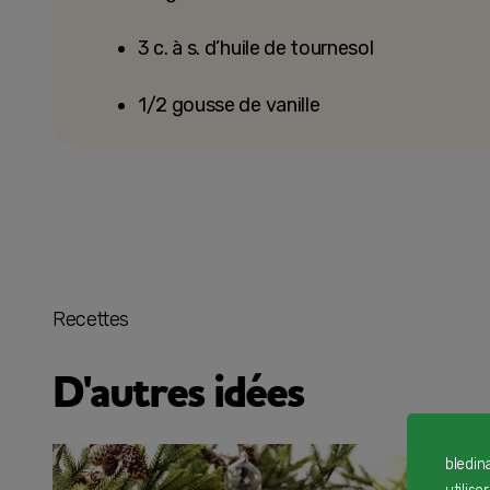
3 c. à s. d’huile de tournesol
1/2 gousse de vanille
Recettes
D'autres idées
bledin