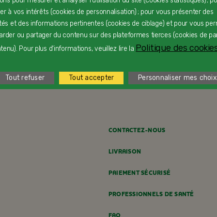
rons pour mesurer et analyser l'utilisation du site (cookies statistiques) ; p
ter à vos intérêts (cookies de personnalisation) ; pour vous présenter des
ités et des informations pertinentes (cookies de ciblage) et pour vous pe
arder ou partager du contenu sur des plateformes tierces (cookies de pa
Politique des cookies
enu). Pour plus d'informations, veuillez lire la
Charlotte de Pâques
F
Dès 24 mois
D
Tout refuser
Tout accepter
Personnaliser mes choix
CONTACTEZ-NOUS
LIVRAISON
PAIEMENT SÉCURISÉ
PROFESSIONNELS DE SANTÉ
FAQ