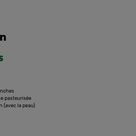
on
s
anches
che pasteurisée
n (avec la peau)