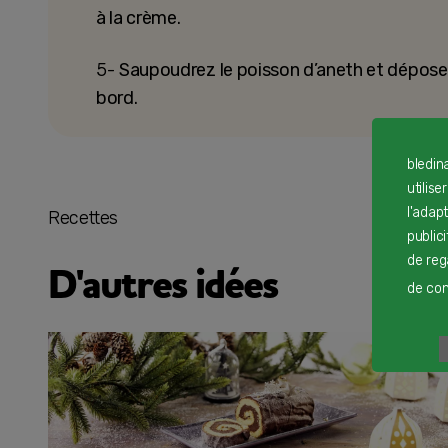
à la crème.
5-
Saupoudrez le poisson d’aneth et déposez 
bord.
bledin
utilise
l'adap
Recettes
public
de reg
D'autres idées
de cont