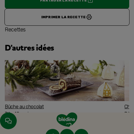
PARTAGER LA RECETTE
IMPRIMER LA RECETTE
Recettes
D'autres idées
Bûche au chocolat
Char
Dès 12 mois
Dès