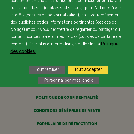
consentement, nous les utiliserons pour mesurer et analyser
CONTACTEZ-NOUS
l'utilisation du site (cookies statistiques) ; pour l'adapter à vos
intérêts (cookies de personnalisation) ; pour vous présenter
LIVRAISON
des publicités et des informations pertinentes (cookies de
ciblage) et pour vous permettre de regarder ou partager du
PAIEMENT SÉCURISÉ
contenu sur des plateformes tierces (cookies de partage de
Politique
contenu). Pour plus d'informations, veuillez lire la
PROFESSIONNELS DE SANTÉ
des cookies.
FAQ
Tout refuser
Tout accepter
MENTIONS LÉGALES
Personnaliser mes choix
POLITIQUE COOKIES
POLITIQUE DE CONFIDENTIALITÉ
CONDITIONS GÉNÉRALES DE VENTE
FORMULAIRE DE RÉTRACTATION