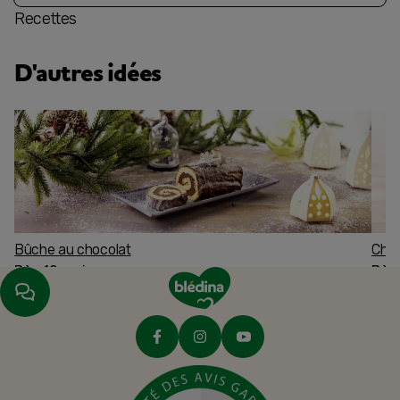
Recettes
D'autres idées
Bûche au chocolat
Char
Dès 12 mois
Dès