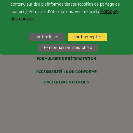
contenu sur des plateformes tierces (cookies de partage de
MENTIONS LÉGALES
Politique
contenu). Pour plus d'informations, veuillez lire la
des cookies.
POLITIQUE COOKIES
POLITIQUE DE CONFIDENTIALITÉ
Tout refuser
Tout accepter
CONDITIONS GÉNÉRALES DE VENTE
Personnaliser mes choix
FORMULAIRE DE RÉTRACTATION
ACCESSIBILITÉ : NON CONFORME
PRÉFÉRENCES COOKIES