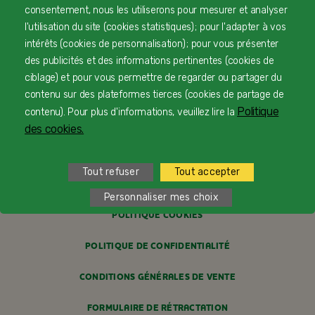
consentement, nous les utiliserons pour mesurer et analyser
l'utilisation du site (cookies statistiques) ; pour l'adapter à vos
CONTACTEZ-NOUS
intérêts (cookies de personnalisation) ; pour vous présenter
des publicités et des informations pertinentes (cookies de
LIVRAISON
ciblage) et pour vous permettre de regarder ou partager du
PAIEMENT SÉCURISÉ
contenu sur des plateformes tierces (cookies de partage de
Politique
contenu). Pour plus d'informations, veuillez lire la
PROFESSIONNELS DE SANTÉ
des cookies.
FAQ
Tout refuser
Tout accepter
MENTIONS LÉGALES
Personnaliser mes choix
POLITIQUE COOKIES
POLITIQUE DE CONFIDENTIALITÉ
CONDITIONS GÉNÉRALES DE VENTE
FORMULAIRE DE RÉTRACTATION