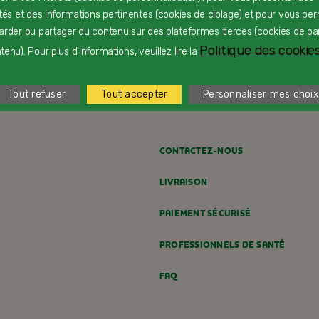
ités et des informations pertinentes (cookies de ciblage) et pour vous pe
arder ou partager du contenu sur des plateformes tierces (cookies de pa
Charlotte de Pâques
F
Politique des cookies
enu). Pour plus d'informations, veuillez lire la
Dès 24 mois
D
Tout refuser
Tout accepter
Personnaliser mes choix
CONTACTEZ-NOUS
LIVRAISON
PAIEMENT SÉCURISÉ
PROFESSIONNELS DE SANTÉ
FAQ