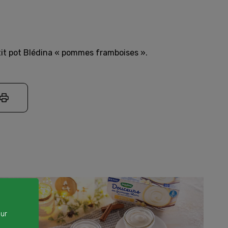
tit pot Blédina « pommes framboises ».
our