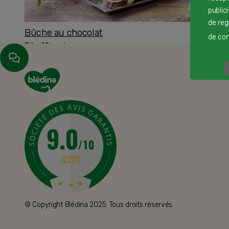
public
de reg
Bûche au chocolat
de cont
Dès 12 mois
© Copyright Blédina 2025. Tous droits réservés