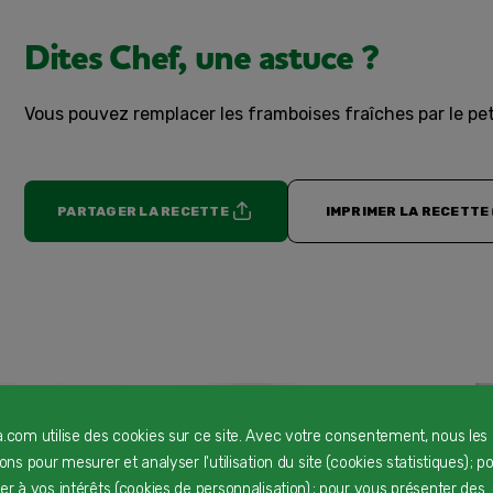
Dites Chef, une astuce ?
Vous pouvez remplacer les framboises fraîches par le pe
PARTAGER LA RECETTE
IMPRIMER LA RECETTE
a.com utilise des cookies sur ce site. Avec votre consentement, nous les
rons pour mesurer et analyser l'utilisation du site (cookies statistiques) ; p
ter à vos intérêts (cookies de personnalisation) ; pour vous présenter des