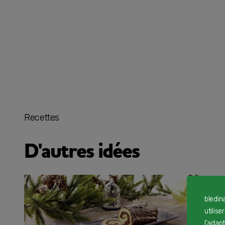
Recettes
D'autres idées
bledin
utilise
l'adap