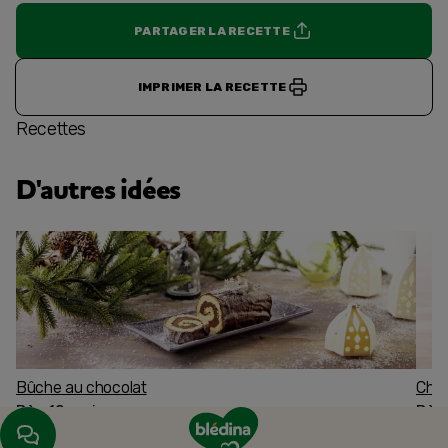
PARTAGER LA RECETTE
IMPRIMER LA RECETTE
Recettes
D'autres idées
Bûche au chocolat
Char
Dès 12 mois
Dès