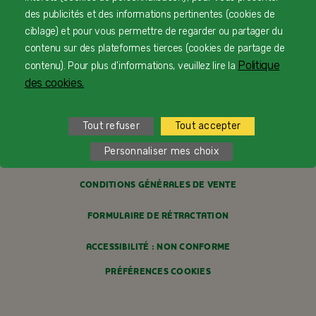
des publicités et des informations pertinentes (cookies de
PROFESSIONNELS DE SANTÉ
ciblage) et pour vous permettre de regarder ou partager du
contenu sur des plateformes tierces (cookies de partage de
FAQ
Politique
contenu). Pour plus d'informations, veuillez lire la
des cookies.
MENTIONS LÉGALES
POLITIQUE COOKIES
Tout refuser
Tout accepter
Personnaliser mes choix
POLITIQUE DE CONFIDENTIALITÉ
CONDITIONS GÉNÉRALES DE VENTE
FORMULAIRE DE RÉTRACTATION
ACCESSIBILITÉ : NON CONFORME
PRÉFÉRENCES COOKIES