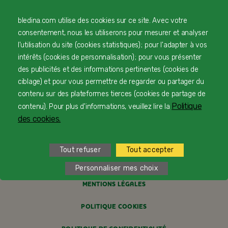
bledina.com utilise des cookies sur ce site. Avec votre
© Copyright Blédina 2025. Tous droits réservés
consentement, nous les utiliserons pour mesurer et analyser
l'utilisation du site (cookies statistiques) ; pour l'adapter à vos
intérêts (cookies de personnalisation) ; pour vous présenter
des publicités et des informations pertinentes (cookies de
CONTACTEZ-NOUS
ciblage) et pour vous permettre de regarder ou partager du
contenu sur des plateformes tierces (cookies de partage de
LIVRAISON
Politique
contenu). Pour plus d'informations, veuillez lire la
PAIEMENT SÉCURISÉ
des cookies.
PROFESSIONNELS DE SANTÉ
Tout refuser
Tout accepter
FAQ
Personnaliser mes choix
MENTIONS LÉGALES
POLITIQUE COOKIES