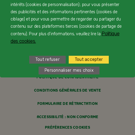
intérêts (cookies de personnalisation) ; pour vous présenter
PAIEMENT SÉCURISÉ
des publicités et des informations pertinentes (cookies de
ciblage) et pour vous permettre de regarder ou partager du
PROFESSIONNELS DE SANTÉ
contenu sur des plateformes tierces (cookies de partage de
Politique
contenu). Pour plus d'informations, veuillez lire la
FAQ
des cookies.
MENTIONS LÉGALES
Tout refuser
Tout accepter
POLITIQUE COOKIES
Personnaliser mes choix
POLITIQUE DE CONFIDENTIALITÉ
CONDITIONS GÉNÉRALES DE VENTE
FORMULAIRE DE RÉTRACTATION
ACCESSIBILITÉ : NON CONFORME
PRÉFÉRENCES COOKIES