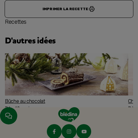
IMPRIMER LA RECETTE
Recettes
D'autres idées
Bûche au chocolat
Char
Dès 12 mois
Dès