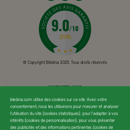
© Copyright Blédina 2025. Tous droits réservés
CONTACTEZ-NOUS
bledina.com utilise des cookies sur ce site. Avec votre
LIVRAISON
consentement, nous les utiliserons pour mesurer et analyser
PAIEMENT SÉCURISÉ
l'utilisation du site (cookies statistiques) ; pour l'adapter à vos
intérêts (cookies de personnalisation) ; pour vous présenter
PROFESSIONNELS DE SANTÉ
des publicités et des informations pertinentes (cookies de