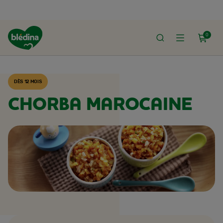
0
ACCUEIL
RECETTES BLÉDINA
DÈS 12 MOIS
CHORBA MAROCAINE