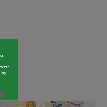
our
rmettre
rtage
.