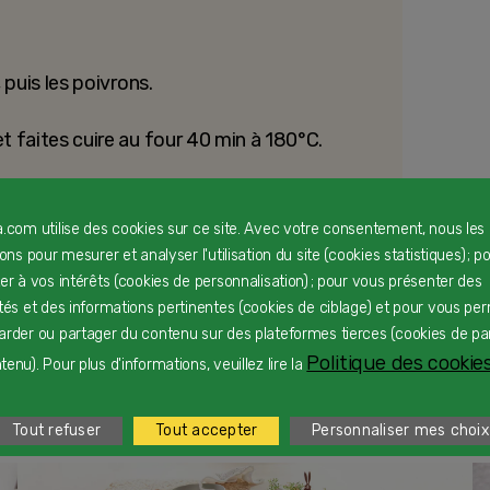
 puis les poivrons.
et faites cuire au four 40 min à 180°C.
ec une salade de concombres par
a.com utilise des cookies sur ce site. Avec votre consentement, nous les
rons pour mesurer et analyser l'utilisation du site (cookies statistiques) ; p
ter à vos intérêts (cookies de personnalisation) ; pour vous présenter des
ités et des informations pertinentes (cookies de ciblage) et pour vous pe
arder ou partager du contenu sur des plateformes tierces (cookies de pa
Politique des cookies
enu). Pour plus d'informations, veuillez lire la
Tout refuser
Tout accepter
Personnaliser mes choix