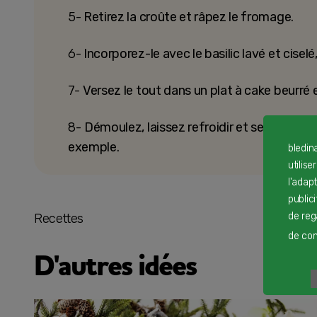
5-
Retirez la croûte et râpez le fromage.
6-
Incorporez-le avec le basilic lavé et ciselé,
7-
Versez le tout dans un plat à cake beurré 
8-
Démoulez, laissez refroidir et servez av
exemple.
bledin
utilise
l'adap
public
de reg
Recettes
de cont
D'autres idées