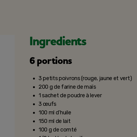
Ingredients
6 portions
3 petits poivrons (rouge, jaune et vert)
200 g de farine de maïs
1 sachet de poudre à lever
3 œufs
100 ml d’huile
150 ml de lait
100 g de comté