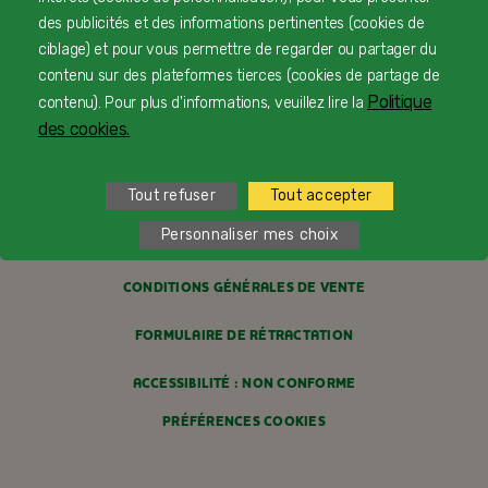
PAIEMENT SÉCURISÉ
des publicités et des informations pertinentes (cookies de
PROFESSIONNELS DE SANTÉ
ciblage) et pour vous permettre de regarder ou partager du
contenu sur des plateformes tierces (cookies de partage de
FAQ
Politique
contenu). Pour plus d'informations, veuillez lire la
des cookies.
MENTIONS LÉGALES
POLITIQUE COOKIES
Tout refuser
Tout accepter
Personnaliser mes choix
POLITIQUE DE CONFIDENTIALITÉ
CONDITIONS GÉNÉRALES DE VENTE
FORMULAIRE DE RÉTRACTATION
ACCESSIBILITÉ : NON CONFORME
PRÉFÉRENCES COOKIES