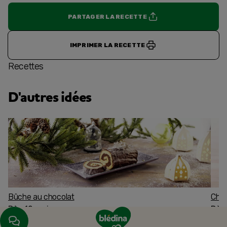
PARTAGER LA RECETTE
IMPRIMER LA RECETTE
Recettes
D'autres idées
Bûche au chocolat
Char
Dès 12 mois
Dès