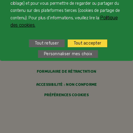
ciblage) et pour vous permettre de regarder ou partager du
FAQ
contenu sur des plateformes tierces (cookies de partage de
Politique
contenu). Pour plus d'informations, veuillez lire la
MENTIONS LÉGALES
des cookies.
POLITIQUE COOKIES
Tout refuser
Tout accepter
POLITIQUE DE CONFIDENTIALITÉ
Personnaliser mes choix
CONDITIONS GÉNÉRALES DE VENTE
FORMULAIRE DE RÉTRACTATION
ACCESSIBILITÉ : NON CONFORME
PRÉFÉRENCES COOKIES