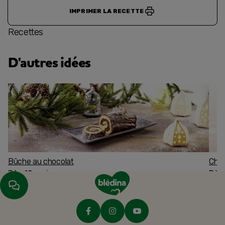
IMPRIMER LA RECETTE
Recettes
D'autres idées
Bûche au chocolat
Char
Dès 12 mois
Dès