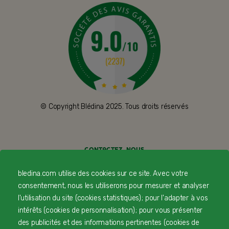
© Copyright Blédina 2025. Tous droits réservés
CONTACTEZ-NOUS
LIVRAISON
bledina.com utilise des cookies sur ce site. Avec votre
consentement, nous les utiliserons pour mesurer et analyser
PAIEMENT SÉCURISÉ
l'utilisation du site (cookies statistiques) ; pour l'adapter à vos
intérêts (cookies de personnalisation) ; pour vous présenter
PROFESSIONNELS DE SANTÉ
des publicités et des informations pertinentes (cookies de