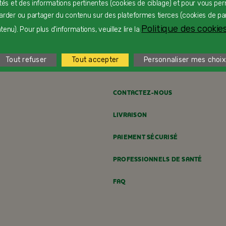
ités et des informations pertinentes (cookies de ciblage) et pour vous pe
arder ou partager du contenu sur des plateformes tierces (cookies de pa
Charlotte de Pâques
F
Politique des cookies
enu). Pour plus d'informations, veuillez lire la
Dès 24 mois
D
Tout refuser
Tout accepter
Personnaliser mes choix
CONTACTEZ-NOUS
LIVRAISON
PAIEMENT SÉCURISÉ
PROFESSIONNELS DE SANTÉ
FAQ