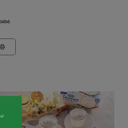
bébé.
our