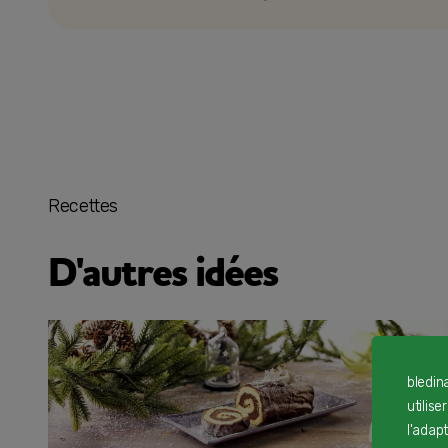
Recettes
D'autres idées
bledin
utilise
l'adap