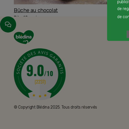
public
de reg
Bûche au chocolat
de cont
Dès 12 mois
© Copyright Blédina 2025. Tous droits réservés