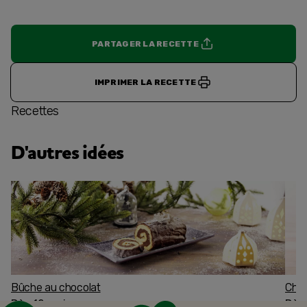
PARTAGER LA RECETTE
IMPRIMER LA RECETTE
Recettes
D'autres idées
Bûche au chocolat
Char
Dès 12 mois
Dès