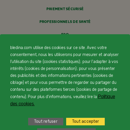
PAIEMENT SÉCURISÉ
PROFESSIONNELS DE SANTÉ
FAQ
MENTIONS LÉGALES
bledina.com utilise des cookies sur ce site. Avec votre
consentement, nous les utiliserons pour mesurer et analyser
POLITIQUE COOKIES
l'utilisation du site (cookies statistiques) ; pour l'adapter à vos
intérêts (cookies de personnalisation) ; pour vous présenter
POLITIQUE DE CONFIDENTIALITÉ
des publicités et des informations pertinentes (cookies de
ciblage) et pour vous permettre de regarder ou partager du
CONDITIONS GÉNÉRALES DE VENTE
contenu sur des plateformes tierces (cookies de partage de
Politique
contenu). Pour plus d'informations, veuillez lire la
FORMULAIRE DE RÉTRACTATION
des cookies.
ACCESSIBILITÉ : NON CONFORME
Tout refuser
Tout accepter
PRÉFÉRENCES COOKIES