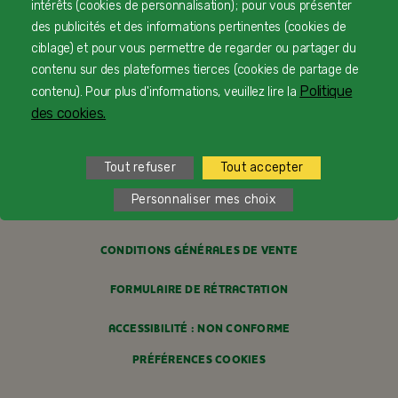
intérêts (cookies de personnalisation) ; pour vous présenter
PAIEMENT SÉCURISÉ
des publicités et des informations pertinentes (cookies de
ciblage) et pour vous permettre de regarder ou partager du
PROFESSIONNELS DE SANTÉ
contenu sur des plateformes tierces (cookies de partage de
Politique
contenu). Pour plus d'informations, veuillez lire la
FAQ
des cookies.
MENTIONS LÉGALES
Tout refuser
Tout accepter
POLITIQUE COOKIES
Personnaliser mes choix
POLITIQUE DE CONFIDENTIALITÉ
CONDITIONS GÉNÉRALES DE VENTE
FORMULAIRE DE RÉTRACTATION
ACCESSIBILITÉ : NON CONFORME
PRÉFÉRENCES COOKIES