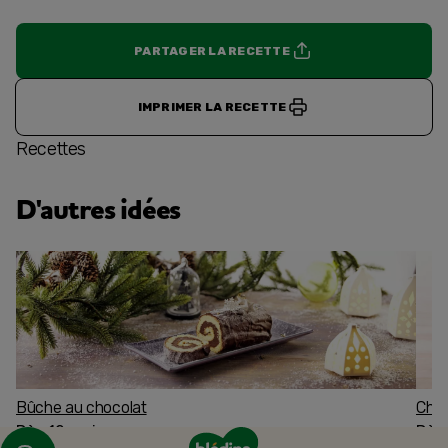
PARTAGER LA RECETTE
IMPRIMER LA RECETTE
Recettes
D'autres idées
Bûche au chocolat
Char
Dès 12 mois
Dès