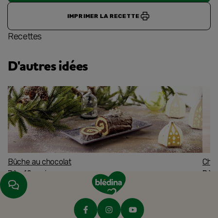
IMPRIMER LA RECETTE
Recettes
D'autres idées
Bûche au chocolat
Char
Dès 12 mois
Dès