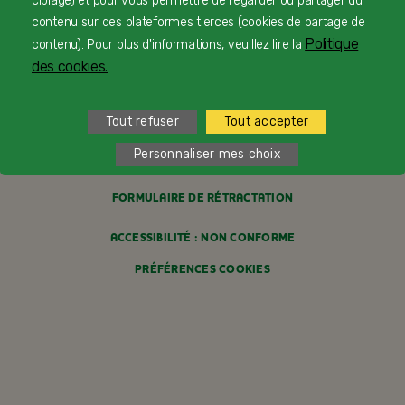
ciblage) et pour vous permettre de regarder ou partager du
contenu sur des plateformes tierces (cookies de partage de
MENTIONS LÉGALES
Politique
contenu). Pour plus d'informations, veuillez lire la
des cookies.
POLITIQUE COOKIES
POLITIQUE DE CONFIDENTIALITÉ
Tout refuser
Tout accepter
Personnaliser mes choix
CONDITIONS GÉNÉRALES DE VENTE
FORMULAIRE DE RÉTRACTATION
ACCESSIBILITÉ : NON CONFORME
PRÉFÉRENCES COOKIES