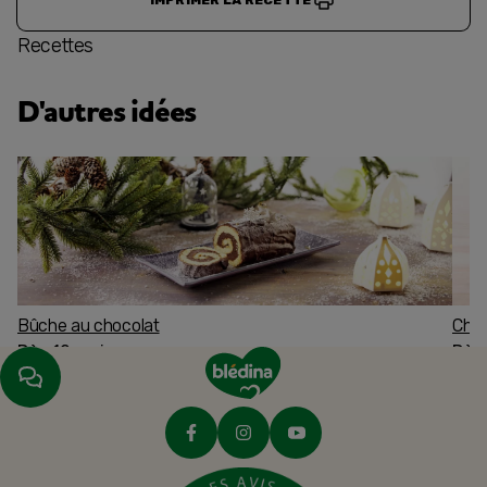
Recettes
D'autres idées
Bûche au chocolat
Char
Dès 12 mois
Dès