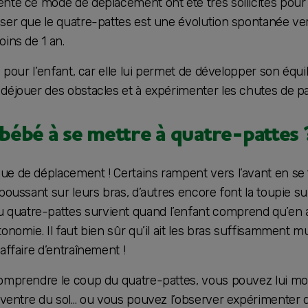
enté ce mode de déplacement ont été très sollicités pour
nser que le quatre-pattes est une évolution spontanée ve
oins de 1 an.
e pour l’enfant, car elle lui permet de développer son équil
 déjouer des obstacles et à expérimenter les chutes de p
ébé à se mettre à quatre-pattes 
e de déplacement ! Certains rampent vers l’avant en se t
poussant sur leurs bras, d’autres encore font la toupie sur
quatre-pattes survient quand l’enfant comprend qu’en
tonomie. Il faut bien sûr qu’il ait les bras suffisamment 
affaire d’entraînement !
comprendre le coup du quatre-pattes, vous pouvez lui m
n ventre du sol… ou vous pouvez l’observer expérimenter 