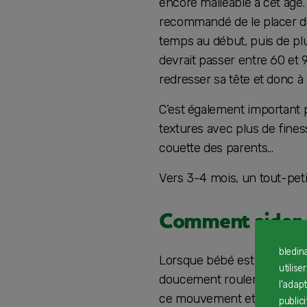
encore malléable à cet âge. 
recommandé de le placer de 
temps au début, puis de plu
devrait passer entre 60 et 9
redresser sa tête et donc à
C’est également important po
textures avec plus de finess
couette des parents…
Vers 3-4 mois, un tout-peti
Comment aider b
bledin
Lorsque bébé est bien éveill
utilise
doucement rouler du dos su
l'adap
ce mouvement et sa mémoire
public