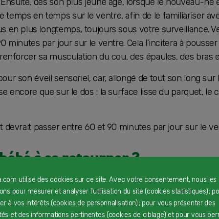
Ensuite, dès son plus jeune âge, lorsque le nouveau-né est
temps en temps sur le ventre, afin de le familiariser ave
s en plus longtemps, toujours sous votre surveillance. Ve
0 minutes par jour sur le ventre. Cela l’incitera à pousse
 renforcer sa musculation du cou, des épaules, des bras e
ur son éveil sensoriel, car, allongé de tout son long sur l
e encore que sur le dos : la surface lisse du parquet, le 
t devrait passer entre 60 et 90 minutes par jour sur le ve
ébé à se retourner ?
a.com utilise des cookies sur ce site. Avec votre consentement, nous les
é, placez-le sur le dos (sur votre lit ou sur une couvertu
rons pour mesurer et analyser l'utilisation du site (cookies statistiques) ; p
r le ventre, en accompagnant ses retournements de vos ma
ter à vos intérêts (cookies de personnalisation) ; pour vous présenter des
 corporelle l’enregistrera à bon escient.
ités et des informations pertinentes (cookies de ciblage) et pour vous pe