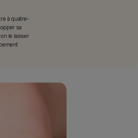
tre à quatre-
lopper sa
on le laisser
oppement