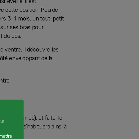
 éveillé, il est
c cette position. Peu de
rs 3-4 mois, un tout-petit
r sur ses bras pour
t du dos.
e ventre, il découvre les
côté enveloppant de la
ntre.
re rembourrée), et faite-le
our
ins. Il s’habituera ainsi à
rmettre