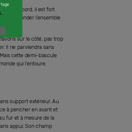
rtage
Tout d’abord, il est fort
.
our appréhender l’ensemble
favoris sur le côté, pas trop
er. Il ne parviendra sans
. Mais cette demi-bascule
 monde qui l’entoure.
 sans support extérieur. Au
ance à pencher en avant et
u fur et à mesure de la
r sans appui. Son champ