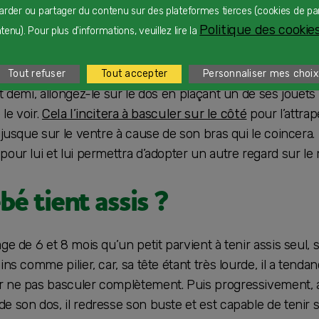
arder ou partager du contenu sur des plateformes tierces (cookies de pa
ujours placer votre enfant sous un portique de jeux d’éveil. 
Politique des cookies
enu). Pour plus d'informations, veuillez lire la
s’en lasser, ensuite, cela le gêne dans ses mouvements p
rps.
Tout refuser
Tout accepter
Personnaliser mes choix
t demi, allongez-le sur le dos en plaçant un de ses jouets 
 le voir.
Cela l’incitera à basculer sur le côté
pour l’attrap
e jusque sur le ventre à cause de son bras qui le coincera
pour lui et lui permettra d’adopter un autre regard sur le
bé tient assis ?
ge de 6 et 8 mois qu’un petit parvient à tenir assis seul,
ins comme pilier, car, sa tête étant très lourde, il a tend
r ne pas basculer complètement. Puis progressivement, a
de son dos, il redresse son buste et est capable de teni