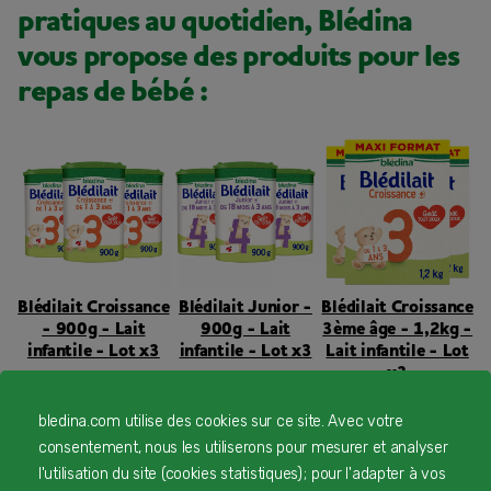
pratiques au quotidien, Blédina
vous propose des produits pour les
repas de bébé :
Blédilait Croissance
Blédilait Junior -
Blédilait Croissance
- 900g - Lait
900g - Lait
3ème âge - 1,2kg -
infantile - Lot x3
infantile - Lot x3
Lait infantile - Lot
x3
35,90 €
34,50 €
41,85 €
De 12 à 14 mois
De
De 15 à 36 mois
bledina.com utilise des cookies sur ce site. Avec votre
De 12 à 14 mois
De
15 à 36 mois
consentement, nous les utiliserons pour mesurer et analyser
15 à 36 mois
l'utilisation du site (cookies statistiques) ; pour l'adapter à vos