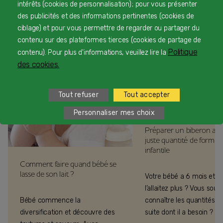
intérêts (cookies de personnalisation) ; pour vous présenter
des publicités et des informations pertinentes (cookies de
ciblage) et pour vous permettre de regarder ou partager du
En lire plus sur l'alimentation de
contenu sur des plateformes tierces (cookies de partage de
bébé
Politique
contenu). Pour plus d'informations, veuillez lire la
des cookies.
Tout refuser
Tout accepter
Personnaliser mes choix
Préparer un biberon ave
juste quantité de formul
infantile
Comment faire quand bébé se
lasse de son lait ?
Votre bébé a 6 mois et v
l’allaitez plus ? Vous souh
Bébé commence la
connaître les quantités de
diversification et découvre des
suite dont il a besoin ?